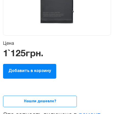
Цена
1`125
грн.
Батарея
Добавить в корзину
(аккумулятор)
для
iPhone
14
Plus
quantity
Нашли дешевле?