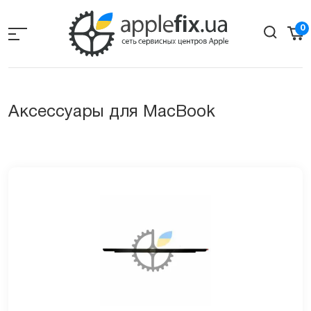
Skip
to
0
the
content
Аксессуары для MacBook